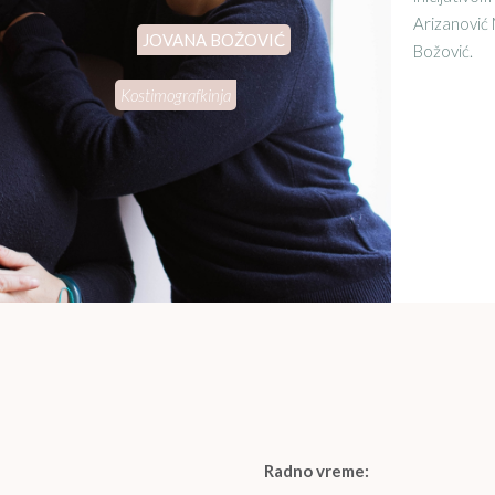
Arizanović 
Božović.
Radno vreme: