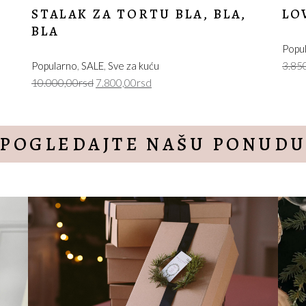
ESPRESSO ŠOLJA SA STAVOM
MA
Popularno
,
Šoljice
Ode
3.850,00
rsd
6.80
POGLEDAJTE NAŠU PONUD