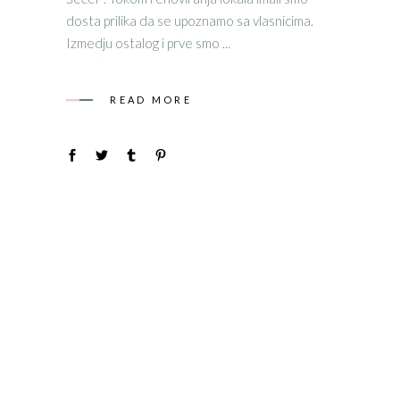
dosta prilika da se upoznamo sa vlasnicima.
Izmedju ostalog i prve smo
READ MORE