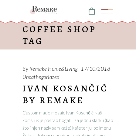
COFFEE SHOP
TAG
By
Remake Home&Living
17/10/2018
Uncathegoriazed
IVAN KOSANČIĆ
BY REMAKE
Custom made mosaic Ivan Kosančić Naš
komšiluk je postao bogatiji za jednu slatku (kao
što i njen naziv sam kaže) kafeteriju po imenu
Šećer . Tokom renoviranja lokala imali smo