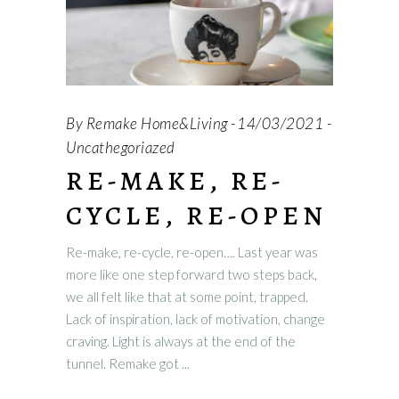
By
Remake Home&Living
14/03/2021
Uncathegoriazed
RE-MAKE, RE-
CYCLE, RE-OPEN
Re-make, re-cycle, re-open…. Last year was
more like one step forward two steps back,
we all felt like that at some point, trapped.
Lack of inspiration, lack of motivation, change
craving. Light is always at the end of the
tunnel. Remake got