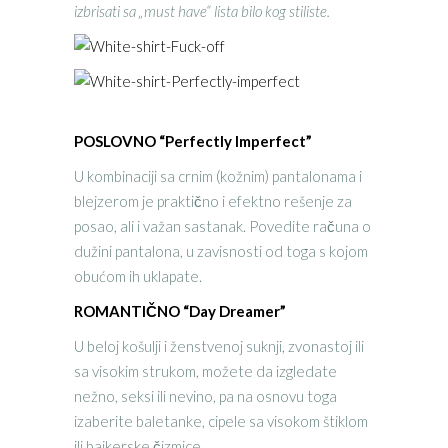
izbrisati sa „must have“ lista bilo kog stiliste.
POSLOVNO “Perfectly Imperfect”
U kombinaciji sa crnim (kožnim) pantalonama i
blejzerom je praktično i efektno rešenje za
posao, ali i važan sastanak. Povedite računa o
dužini pantalona, u zavisnosti od toga s kojom
obućom ih uklapate.
ROMANTIČNO “Day Dreamer”
U beloj košulji i ženstvenoj suknji, zvonastoj ili
sa visokim strukom, možete da izgledate
nežno, seksi ili nevino, pa na osnovu toga
izaberite baletanke, cipele sa visokom štiklom
ili bajkerske čizmice.