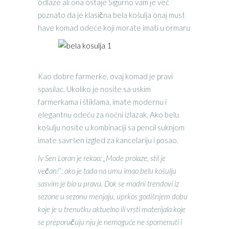
odlaze ali ona ostaje Sigurno vam je već
poznato da je klasična bela košulja onaj must
have komad odeće koji morate imati u ormaru
Kao dobre farmerke, ovaj komad je pravi
spasilac. Ukoliko je nosite sa uskim
farmerkama i štiklama, imate modernu i
elegantnu odeću za noćni izlazak. Ako belu
košulju nosite u kombinaciji sa pencil suknjom
imate savršen izgled za kancelariju i posao.
Iv Sen Loran je rekao: „Mode prolaze, stil je
večan!“; ako je tada na umu imao belu košulju
sasvim je bio u pravu. Dok se modni trendovi iz
sezone u sezonu menjaju, uprkos godišnjem dobu
koje je u trenutku aktuelno ili vrsti materijala koje
se preporučuju nju je nemoguće ne spomenuti i