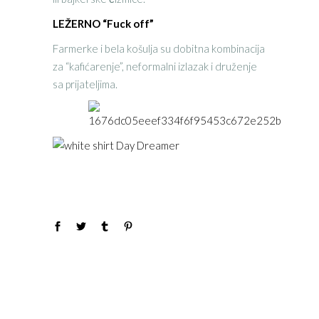
LEŽERNO “Fuck off”
Farmerke i bela košulja su dobitna kombinacija
za “kafićarenje”, neformalni izlazak i druženje
sa prijateljima.