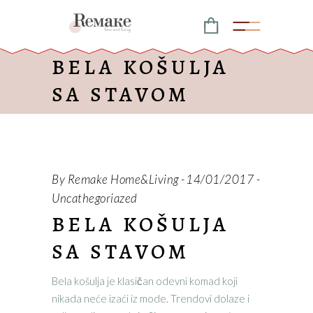
BELA KOŠULJA
SA STAVOM
By
Remake Home&Living
14/01/2017
Uncathegoriazed
BELA KOŠULJA
SA STAVOM
Bela košulja je klasičan odevni komad koji
nikada neće izaći iz mode. Trendovi dolaze i