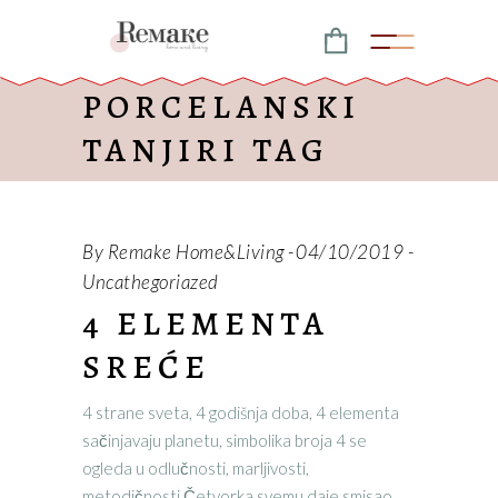
PORCELANSKI
TANJIRI TAG
By
Remake Home&Living
04/10/2019
Uncathegoriazed
4 ELEMENTA
SREĆE
4 strane sveta, 4 godišnja doba, 4 elementa
sačinjavaju planetu, simbolika broja 4 se
ogleda u odlučnosti, marljivosti,
metodičnosti.Četvorka svemu daje smisao,